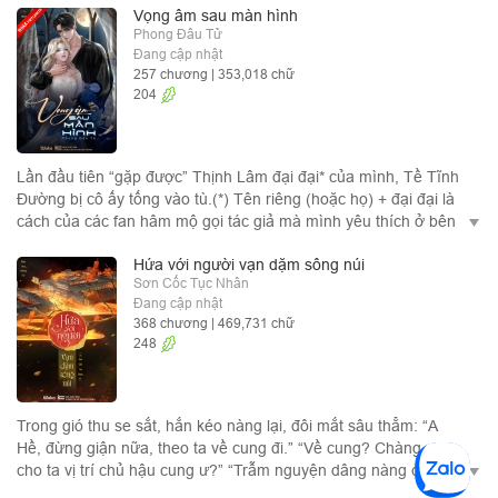
Vọng âm sau màn hình
Phong Đâu Tử
Đang cập nhật
257 chương
| 353,018 chữ
204
Lần đầu tiên “gặp được” Thịnh Lâm đại đại* của mình, Tề Tĩnh
Đường bị cô ấy tống vào tù.(*) Tên riêng (hoặc họ) + đại đại là
cách của các fan hâm mộ gọi tác giả mà mình yêu thích ở bên
Trung Quốc. Lần thứ hai gặp Thịnh Lâm đại đại của mình, Tề
Hứa với người vạn dặm sông núi
Tĩnh Đường bị cô ấy coi thành kẻ thần kinh. Lần thứ ba gặp
Sơn Cốc Tục Nhân
Thịnh Lâm đại đại của mình, Tề Tĩnh Đường bị cô ấy đưa đến
Đang cập nhật
Cục Cảnh sát. Đến lúc Tề Tĩnh Đường cho rằng cuối cùng
368 chương
| 469,731 chữ
mình cũng thành công trên con đường theo đuổi thần tượng,
248
anh lại chợt phát hiện ra rằng… Đại đại của anh, đang chuẩn bị
tiễn anh xuống địa ngục. Câu chuyện thương nhau lắm cắn
nhiều giữa nữ ma đầu ngoài mềm trong rắn và nhóc xui xẻo
ngoài rắn trong mềm, vừa giống như khe nhỏ sông dài, lại vừa
Trong gió thu se sắt, hắn kéo nàng lại, đôi mắt sâu thẳm: “A
như sóng trào cuồn cuộn.
Hề, đừng giận nữa, theo ta về cung đi.” “Về cung? Chàng chịu
cho ta vị trí chủ hậu cung ư?” “Trẫm nguyện dâng nàng cả vạn
dặm sông núi trong thiên hạ này.”